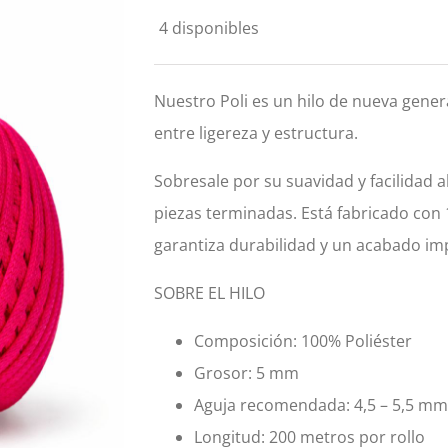
original
actual
4 disponibles
era:
es:
14,95€.
13,46€.
Nuestro Poli es un hilo de nueva gener
entre ligereza y estructura.
Sobresale por su suavidad y facilidad a
piezas terminadas. Está fabricado con 1
garantiza durabilidad y un acabado im
SOBRE EL HILO
Composición: 100% Poliéster
Grosor: 5 mm
Aguja recomendada: 4,5 – 5,5 mm
Longitud: 200 metros por rollo