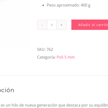
Peso aproximado: 400 g
Añadir al carrit
762.
Poli
5mm
SKU:
762
Pink
Categoría:
Poli 5 mm
cantidad
pción
 es un hilo de nueva generación que destaca por su equilibri