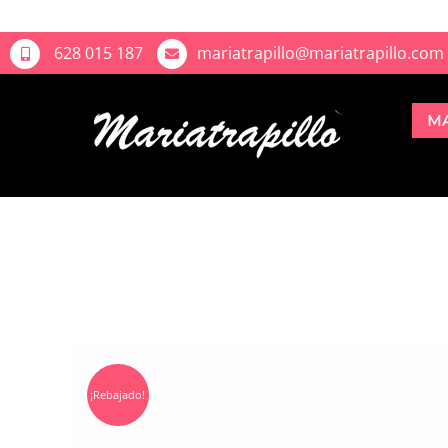
628 015 187
mariatrapillo@mariatrapillo.com
M
¡Rebajado!