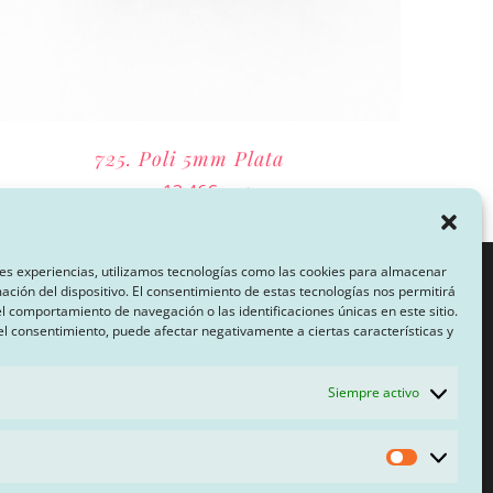
725. Poli 5mm Plata
El
El
13,46
€
14,95
€
IVA inc.
precio
precio
original
actual
es experiencias, utilizamos tecnologías como las cookies para almacenar
mación del dispositivo. El consentimiento de estas tecnologías nos permitirá
era:
es:
 comportamiento de navegación o las identificaciones únicas en este sitio.
CA DE PRIVACIDAD
14,95€.
13,46€.
 el consentimiento, puede afectar negativamente a ciertas características y
Siempre activo
ONES
Estadísti