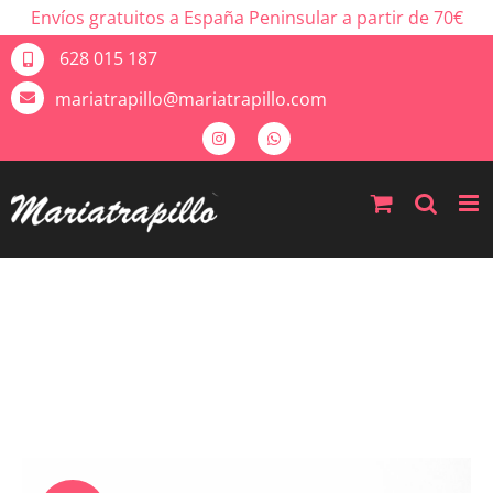
Envíos gratuitos a España Peninsular a partir de 70€
628 015 187
mariatrapillo@mariatrapillo.com