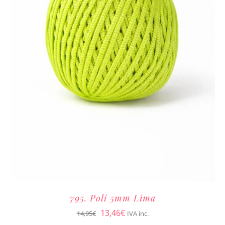
795. Poli 5mm Lima
El
El
13,46
€
14,95
€
IVA inc.