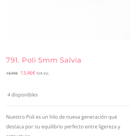
791. Poli 5mm Salvia
El
El
13,46
€
14,95
€
IVA inc.
precio
precio
original
actual
4 disponibles
era:
es:
14,95€.
13,46€.
Nuestro Poli es un hilo de nueva generación que
destaca por su equilibrio perfecto entre ligereza y