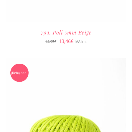
793. Poli 5mm Beige
El
El
13,46
€
14,95
€
IVA inc.
precio
precio
original
actual
era:
es:
¡Rebajado!
14,95€.
13,46€.