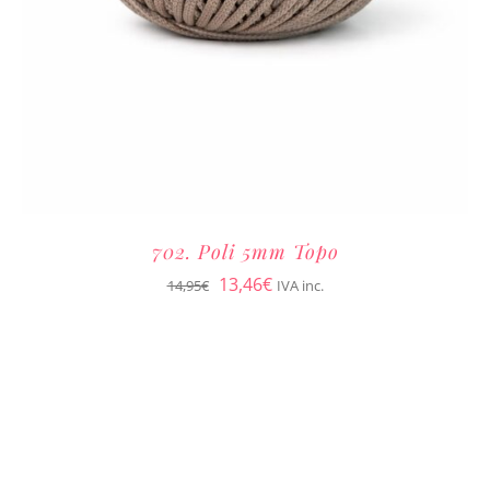
702. Poli 5mm Topo
El
El
13,46
€
14,95
€
IVA inc.
precio
precio
original
actual
era:
es:
14,95€.
13,46€.