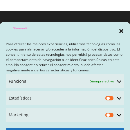
Para ofrecer las mejores experiencias, utilizamos tecnologías como las
cookies para almacenar y/o acceder a la información del dispositivo. El
consentimiento de estas tecnologías nos permitirá procesar datos como
el comportamiento de navegación o las identificaciones únicas en este
sitio. No consentir o retirar el consentimiento, puede afectar
AVISO LEGAL Y POLÍTICA DE PRIVACIDAD
negativamente a ciertas características y funciones.
PAGO CON SEQURA
Funcional
Siempre activo
TÉRMINOS Y CONDICIONES
Estadísticas
Estadís
FAQ
Marketing
Market