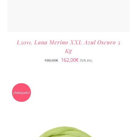
L5011. Lana Merino XXL Azul Oscuro 5
Kg
El
El
162,00
€
180,00
€
IVA inc.
precio
precio
original
actual
era:
es:
¡Rebajado!
180,00€.
162,00€.