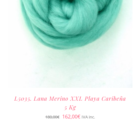
L5035. Lana Merino XXL Playa Caribeña
5 Kg
El
El
162,00
€
180,00
€
IVA inc.
precio
precio
original
actual