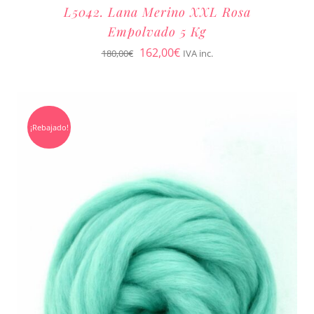
L5042. Lana Merino XXL Rosa
Empolvado 5 Kg
El
El
162,00
€
180,00
€
IVA inc.
precio
precio
original
actual
era:
es:
¡Rebajado!
180,00€.
162,00€.