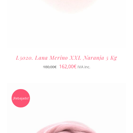
L5020. Lana Merino XXL Naranja 5 Kg
El
El
162,00
€
180,00
€
IVA inc.
precio
precio
original
actual
era:
es:
¡Rebajado!
180,00€.
162,00€.