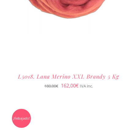
L5018. Lana Merino XXL Brandy 5 Kg
El
El
162,00
€
180,00
€
IVA inc.
precio
precio
original
actual
era:
es:
¡Rebajado!
180,00€.
162,00€.