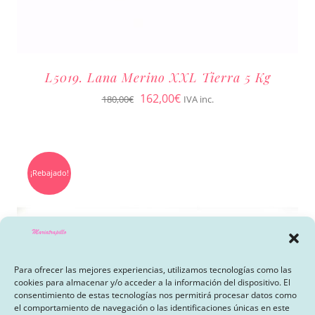
L5019. Lana Merino XXL Tierra 5 Kg
El
El
162,00
€
180,00
€
IVA inc.
precio
precio
original
actual
era:
es:
¡Rebajado!
180,00€.
162,00€.
Para ofrecer las mejores experiencias, utilizamos tecnologías como las
cookies para almacenar y/o acceder a la información del dispositivo. El
consentimiento de estas tecnologías nos permitirá procesar datos como
el comportamiento de navegación o las identificaciones únicas en este