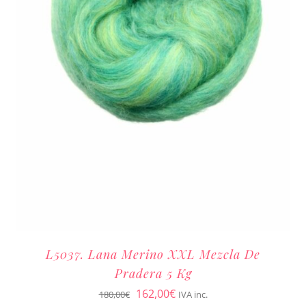
L5037. Lana Merino XXL Mezcla De
Pradera 5 Kg
El
El
162,00
€
180,00
€
IVA inc.