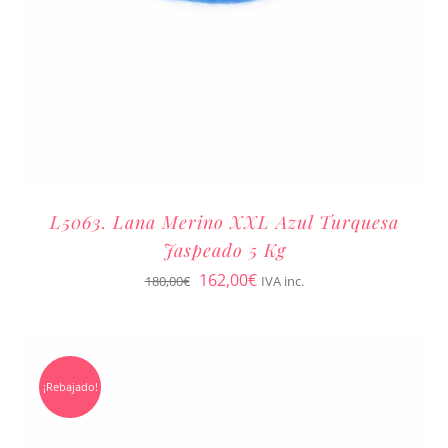
L5063. Lana Merino XXL Azul Turquesa
Jaspeado 5 Kg
El
El
162,00
€
180,00
€
IVA inc.
precio
precio
original
actual
era:
es:
¡Rebajado!
180,00€.
162,00€.