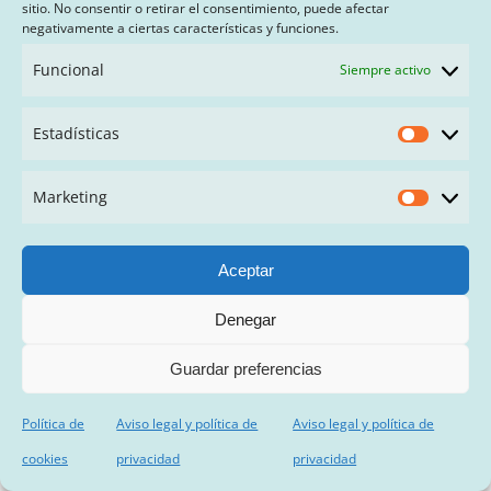
sitio. No consentir o retirar el consentimiento, puede afectar
negativamente a ciertas características y funciones.
Funcional
Siempre activo
Estadísticas
Estadís
Marketing
Market
Aceptar
Denegar
Guardar preferencias
L5078. Lana Merino XXL Beige
Política de
Aviso legal y política de
Aviso legal y política de
Empolvado 5 Kg
cookies
privacidad
privacidad
El
El
162,00
€
180,00
€
IVA inc.