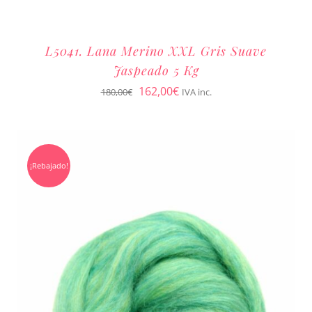
L5041. Lana Merino XXL Gris Suave
Jaspeado 5 Kg
El
El
162,00
€
180,00
€
IVA inc.
precio
precio
original
actual
era:
es:
¡Rebajado!
180,00€.
162,00€.