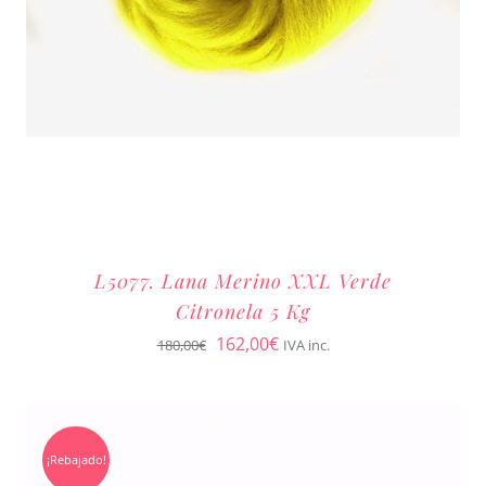
L5077. Lana Merino XXL Verde
Citronela 5 Kg
El
El
162,00
€
180,00
€
IVA inc.
precio
precio
original
actual
era:
es:
¡Rebajado!
180,00€.
162,00€.