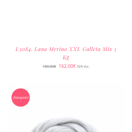
L5084. Lana Merino XXL Galleta Mix 5
Kg
El
El
162,00
€
180,00
€
IVA inc.
precio
precio
original
actual
era:
es:
¡Rebajado!
180,00€.
162,00€.