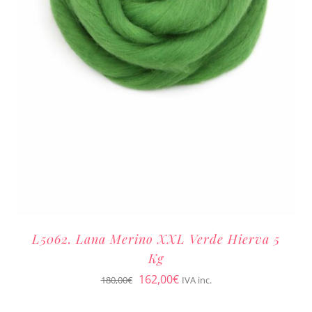
L5062. Lana Merino XXL Verde Hierva 5
Kg
El
El
162,00
€
180,00
€
IVA inc.
precio
precio