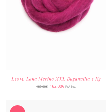
L5015. Lana Merino XXL Buganvilla 5 Kg
El
El
162,00
€
180,00
€
IVA inc.
precio
precio
original
actual
era:
es: