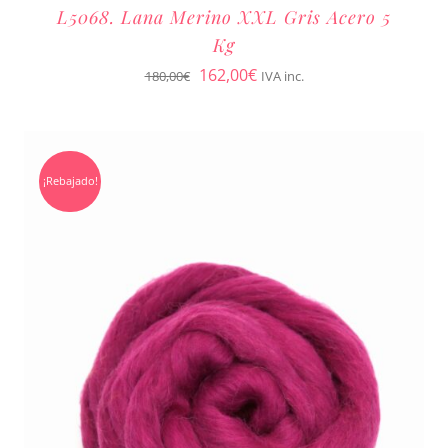
L5068. Lana Merino XXL Gris Acero 5
Kg
El
El
162,00
€
180,00
€
IVA inc.
precio
precio
original
actual
era:
es:
¡Rebajado!
180,00€.
162,00€.