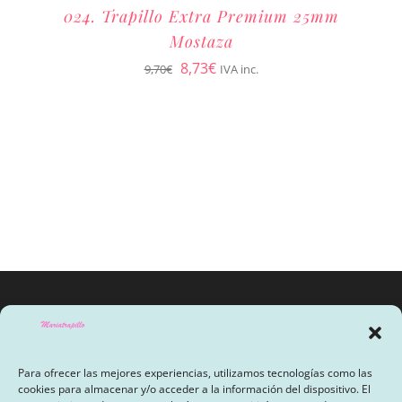
024. Trapillo Extra Premium 25mm
Mostaza
El
El
8,73
€
9,70
€
IVA inc.
precio
precio
original
actual
era:
es:
9,70€.
8,73€.
Para ofrecer las mejores experiencias, utilizamos tecnologías como las
cookies para almacenar y/o acceder a la información del dispositivo. El