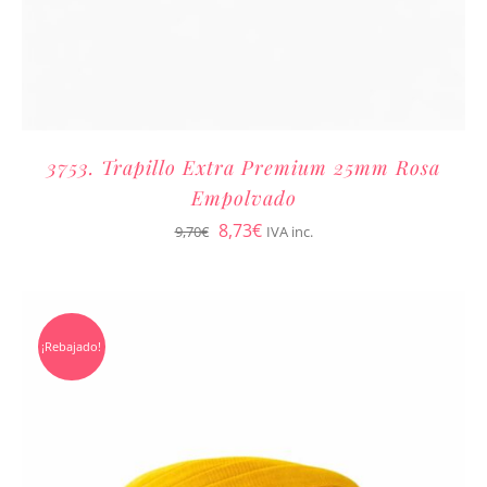
3753. Trapillo Extra Premium 25mm Rosa
Empolvado
El
El
8,73
€
9,70
€
IVA inc.
precio
precio
original
actual
era:
es:
¡Rebajado!
9,70€.
8,73€.