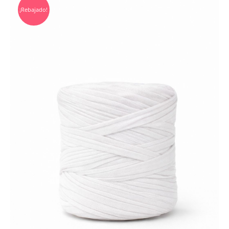
¡Rebajado!