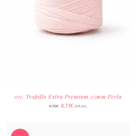
011. Trapillo Extra Premium 25mm Perla
El
El
8,73
€
9,70
€
IVA inc.
precio
precio
original
actual
era:
es: