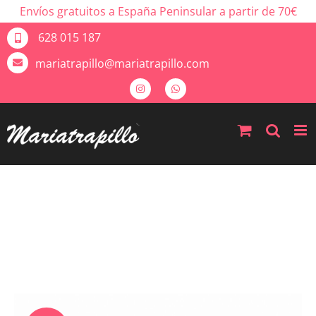
Envíos gratuitos a España Peninsular a partir de 70€
628 015 187
mariatrapillo@mariatrapillo.com