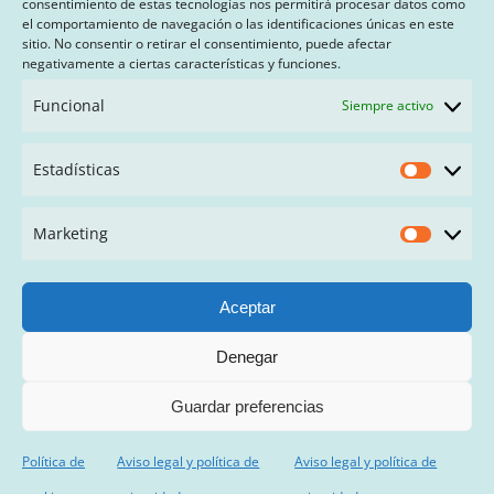
consentimiento de estas tecnologías nos permitirá procesar datos como
el comportamiento de navegación o las identificaciones únicas en este
sitio. No consentir o retirar el consentimiento, puede afectar
AVISO LEGAL Y POLÍTICA DE PRIVACIDAD
negativamente a ciertas características y funciones.
PAGO CON SEQURA
Funcional
Siempre activo
TÉRMINOS Y CONDICIONES
Estadísticas
Estadís
FAQ
Marketing
Market
Aceptar
Denegar
© Copyright
2026 | Mariatrapillo | Todos los derechos
reservados
Guardar preferencias
Política de
Aviso legal y política de
Aviso legal y política de
Facebook
Instagram