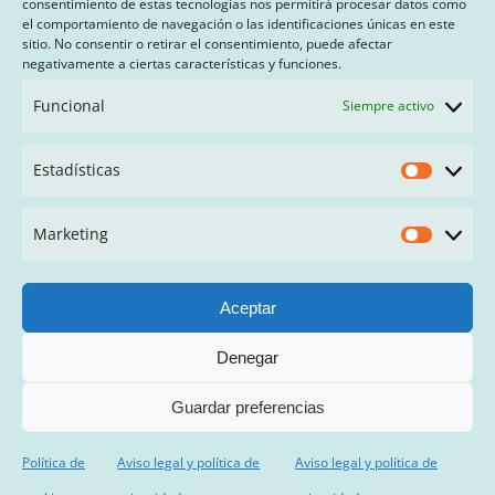
consentimiento de estas tecnologías nos permitirá procesar datos como
el comportamiento de navegación o las identificaciones únicas en este
sitio. No consentir o retirar el consentimiento, puede afectar
AVISO LEGAL Y POLÍTICA DE PRIVACIDAD
negativamente a ciertas características y funciones.
PAGO CON SEQURA
Funcional
Siempre activo
TÉRMINOS Y CONDICIONES
Estadísticas
Estadís
FAQ
Marketing
Market
Aceptar
Denegar
© Copyright
2026 | Mariatrapillo | Todos los derechos
reservados
Guardar preferencias
Política de
Aviso legal y política de
Aviso legal y política de
Facebook
Instagram