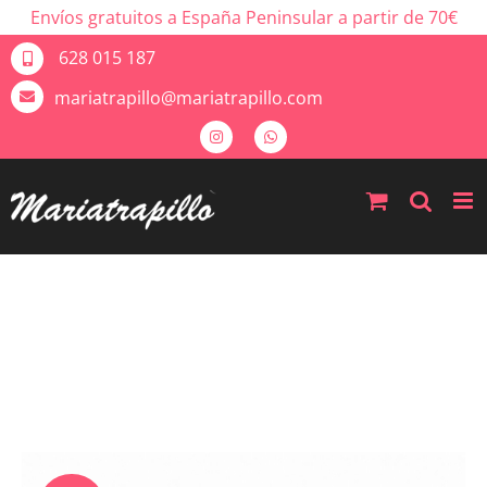
Envíos gratuitos a España Peninsular a partir de 70€
628 015 187
mariatrapillo@mariatrapillo.com