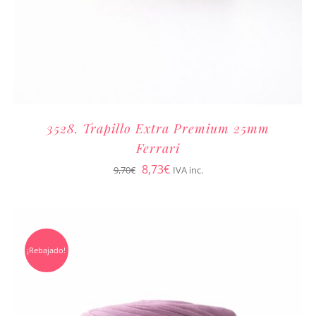
3528. Trapillo Extra Premium 25mm
Ferrari
El
El
8,73
€
9,70
€
IVA inc.
precio
precio
original
actual
era:
es:
¡Rebajado!
9,70€.
8,73€.