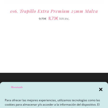
016. Trapillo Extra Premium 25mm Malva
El
El
8,73
€
9,70
€
IVA inc.
precio
precio
original
actual
era:
es:
9,70€.
8,73€.
Para ofrecer las mejores experiencias, utilizamos tecnologías como las
cookies para almacenar y/o acceder a la información del dispositivo. El