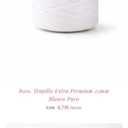
8001. Trapillo Extra Premium 25mm
Blanco Puro
El
El
8,73
€
9,70
€
IVA inc.
precio
precio
original
actual