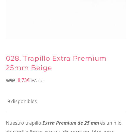
028. Trapillo Extra Premium
25mm Beige
El
El
8,73
€
9,70
€
IVA inc.
precio
precio
original
actual
9 disponibles
era:
es:
9,70€.
8,73€.
Nuestro trapillo
Extra Premium de 25 mm
es un hilo