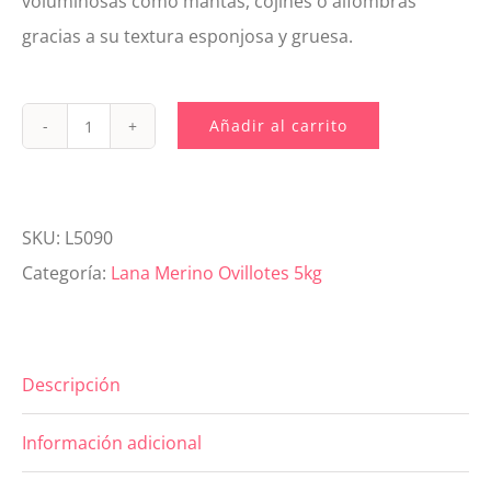
voluminosas como mantas, cojines o alfombras
gracias a su textura esponjosa y gruesa.
Añadir al carrito
L5090.
Lana
Merino
SKU:
L5090
XXL
Categoría:
Lana Merino Ovillotes 5kg
Magenta
Vivo
5
Descripción
Kg
cantidad
Información adicional