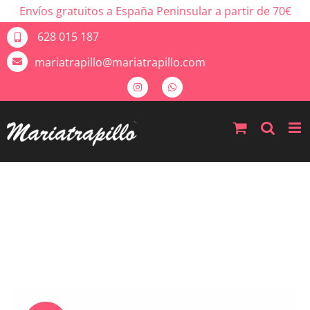
Envíos gratuitos a España Peninsular a partir de 70€
628 015 187
mariatrapillo@mariatrapillo.com