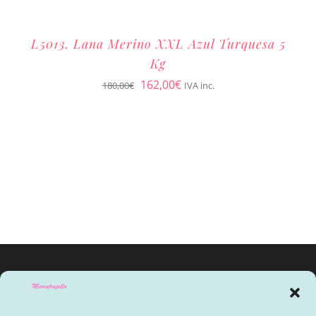
L5013. Lana Merino XXL Azul Turquesa 5
Kg
El
El
162,00
€
180,00
€
IVA inc.
precio
precio
original
actual
era:
es:
180,00€.
162,00€.