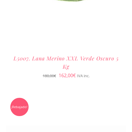
L5007. Lana Merino XXL Verde Oscuro 5
Kg
El
El
162,00
€
180,00
€
IVA inc.
precio
precio
original
actual
era:
es:
¡Rebajado!
180,00€.
162,00€.