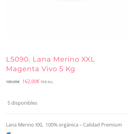
L5090. Lana Merino XXL
Magenta Vivo 5 Kg
El
El
162,00
€
180,00
€
IVA inc.
precio
precio
original
actual
5 disponibles
era:
es:
180,00€.
162,00€.
Lana Merino XXL 100% orgánica – Calidad Premium