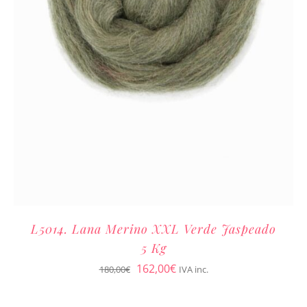
L5014. Lana Merino XXL Verde Jaspeado
5 Kg
El
El
162,00
€
180,00
€
IVA inc.
precio
precio