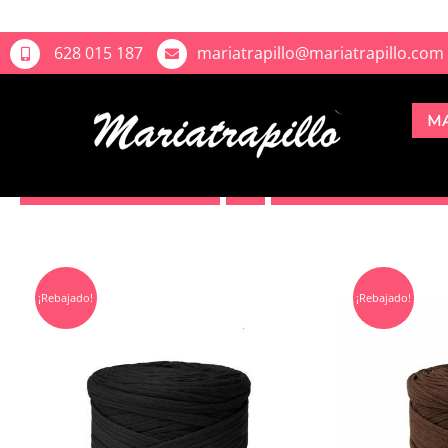
628 015 187
mariatrapillo@mariatrapillo.com
M
Sort by
Price
Show
12 Products
¡Rebajado!
¡Rebajado!