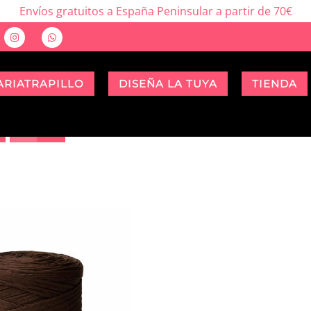
Envíos gratuitos a España Peninsular a partir de 70€
ARIATRAPILLO
DISEÑA LA TUYA
TIENDA