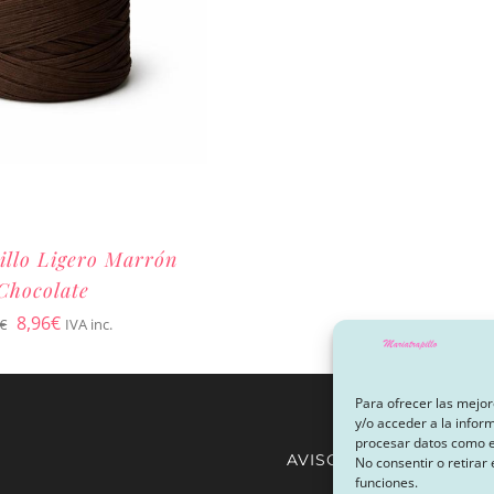
illo Ligero Marrón
Chocolate
El
El
8,96
€
€
IVA inc.
precio
precio
original
actual
Para ofrecer las mejor
y/o acceder a la infor
era:
es:
procesar datos como el
AVISO LEGAL Y POLÍTI
9,95€.
8,96€.
No consentir o retirar
funciones.