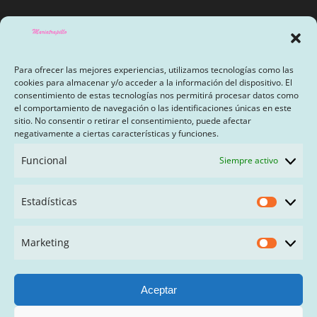
original
actual
era:
es:
9,95€.
8,96€.
Para ofrecer las mejores experiencias, utilizamos tecnologías como las
cookies para almacenar y/o acceder a la información del dispositivo. El
consentimiento de estas tecnologías nos permitirá procesar datos como
el comportamiento de navegación o las identificaciones únicas en este
sitio. No consentir o retirar el consentimiento, puede afectar
AVISO LEGAL Y POLÍTICA DE PRIVACIDAD
negativamente a ciertas características y funciones.
PAGO CON SEQURA
Funcional
Siempre activo
TÉRMINOS Y CONDICIONES
Estadísticas
Estadís
FAQ
Marketing
Market
Aceptar