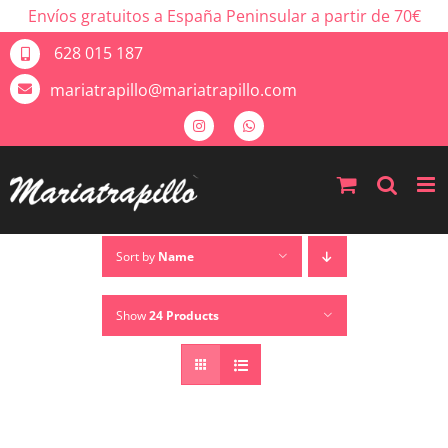
Envíos gratuitos a España Peninsular a partir de 70€
628 015 187
mariatrapillo@mariatrapillo.com
Sort by
Name
Show
24 Products