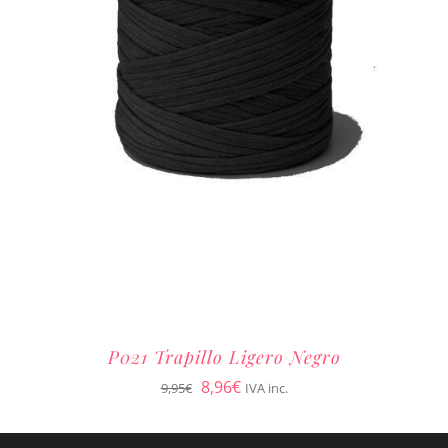
P021 Trapillo Ligero Negro
El
El
8,96
€
9,95
€
IVA inc.
precio
precio