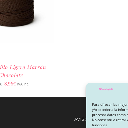
illo Ligero Marrón
Chocolate
El
El
8,96
€
€
IVA inc.
precio
precio
original
actual
Para ofrecer las mejor
y/o acceder a la infor
era:
es:
procesar datos como el
AVISO LEGAL Y POLÍTI
9,95€.
8,96€.
No consentir o retirar
funciones.