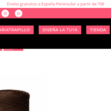
Envíos gratuitos a España Peninsular a partir de 70€
ARIATRAPILLO
DISEÑA LA TUYA
TIENDA