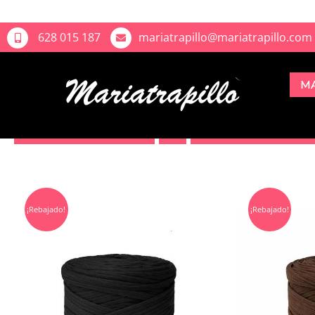
628 015 187
mariatrapillo@mariatrapillo.com
M
Sort by
Popularity
Show
12 Products
¡Rebajado!
¡Rebajado!