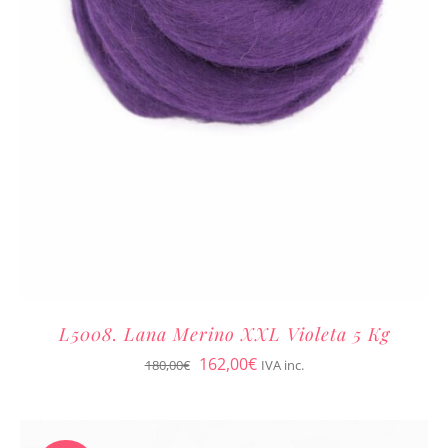
L5008. Lana Merino XXL Violeta 5 Kg
El
El
162,00
€
180,00
€
IVA inc.
precio
precio
original
actual