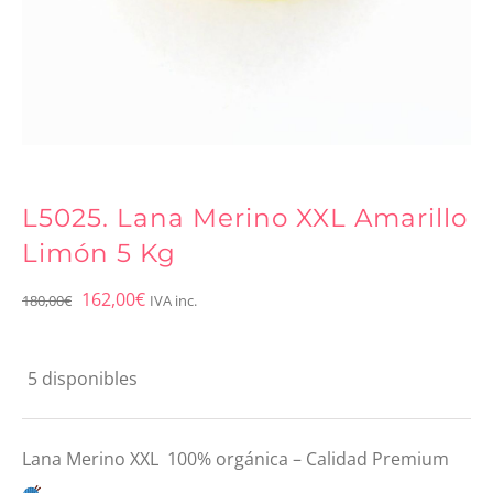
L5025. Lana Merino XXL Amarillo
Limón 5 Kg
El
El
162,00
€
180,00
€
IVA inc.
precio
precio
original
actual
5 disponibles
era:
es:
180,00€.
162,00€.
Lana Merino XXL 100% orgánica – Calidad Premium