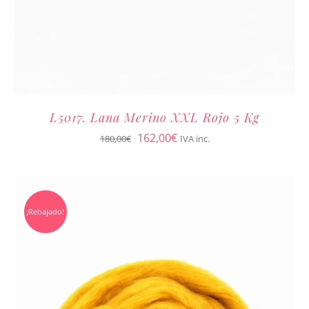
L5017. Lana Merino XXL Rojo 5 Kg
El
El
162,00
€
180,00
€
IVA inc.
precio
precio
original
actual
era:
es:
¡Rebajado!
180,00€.
162,00€.