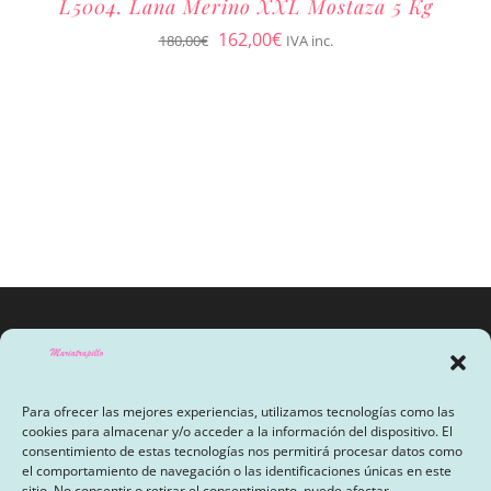
L5004. Lana Merino XXL Mostaza 5 Kg
El
El
162,00
€
180,00
€
IVA inc.
precio
precio
original
actual
era:
es:
180,00€.
162,00€.
Para ofrecer las mejores experiencias, utilizamos tecnologías como las
cookies para almacenar y/o acceder a la información del dispositivo. El
consentimiento de estas tecnologías nos permitirá procesar datos como
el comportamiento de navegación o las identificaciones únicas en este
sitio. No consentir o retirar el consentimiento, puede afectar