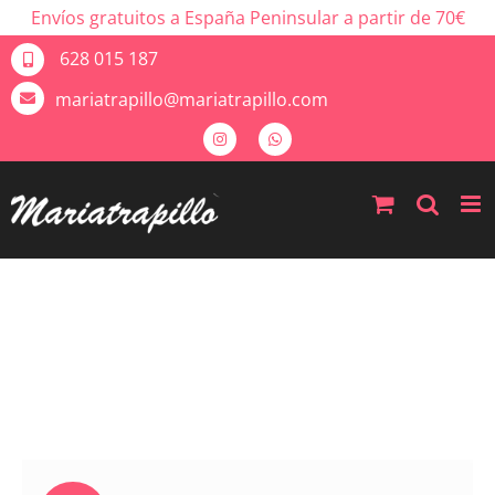
Envíos gratuitos a España Peninsular a partir de 70€
628 015 187
mariatrapillo@mariatrapillo.com