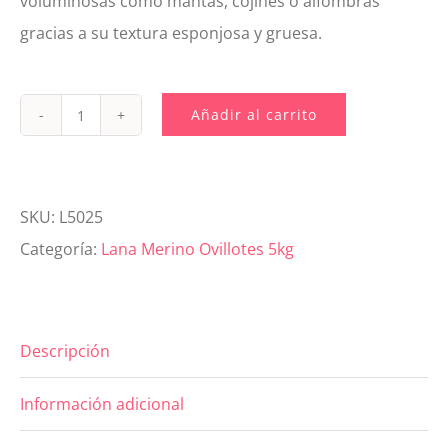
voluminosas como mantas, cojines o alfombras
gracias a su textura esponjosa y gruesa.
Añadir al carrito
L5025.
Lana
Merino
SKU:
L5025
XXL
Categoría:
Lana Merino Ovillotes 5kg
Amarillo
Limón
5
Descripción
Kg
cantidad
Información adicional