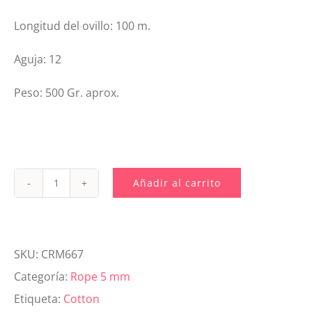
Longitud del ovillo: 100 m.
Aguja: 12
Peso: 500 Gr. aprox.
Añadir al carrito
CRM667
Cotton
Rope
SKU:
CRM667
5
Categoría:
Rope 5 mm
mm
Etiqueta:
Cotton
Verde