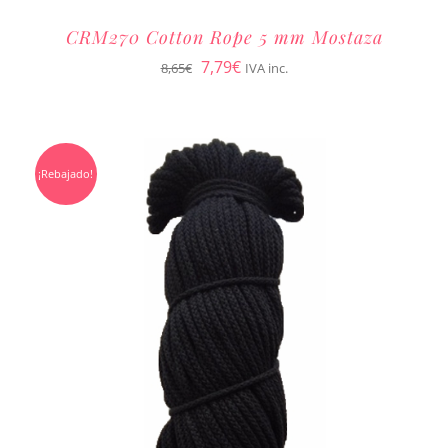
CRM270 Cotton Rope 5 mm Mostaza
El
El
7,79
€
8,65
€
IVA inc.
precio
precio
original
actual
era:
es:
¡Rebajado!
8,65€.
7,79€.