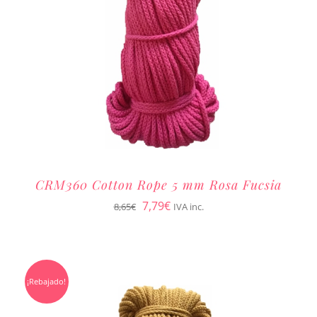
CRM360 Cotton Rope 5 mm Rosa Fucsia
El
El
7,79
€
8,65
€
IVA inc.
precio
precio
original
actual
era:
es:
¡Rebajado!
8,65€.
7,79€.