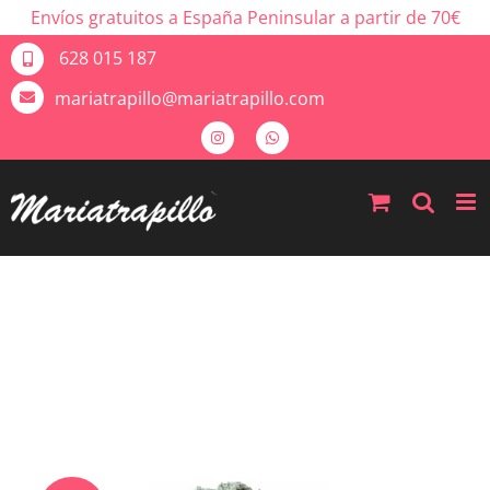
Envíos gratuitos a España Peninsular a partir de 70€
628 015 187
mariatrapillo@mariatrapillo.com