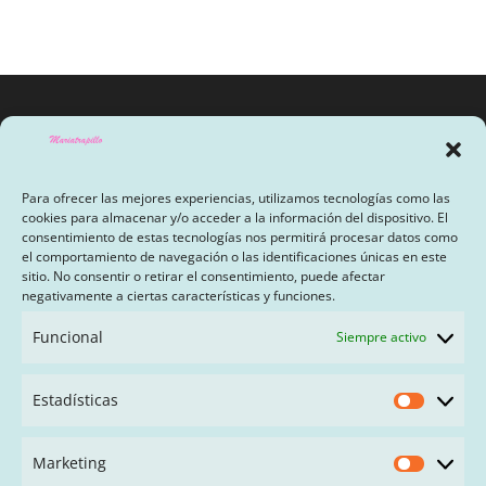
Para ofrecer las mejores experiencias, utilizamos tecnologías como las
cookies para almacenar y/o acceder a la información del dispositivo. El
consentimiento de estas tecnologías nos permitirá procesar datos como
el comportamiento de navegación o las identificaciones únicas en este
sitio. No consentir o retirar el consentimiento, puede afectar
AVISO LEGAL Y POLÍTICA DE PRIVACIDAD
negativamente a ciertas características y funciones.
PAGO CON SEQURA
Funcional
Siempre activo
TÉRMINOS Y CONDICIONES
Estadísticas
Estadís
FAQ
Marketing
Market