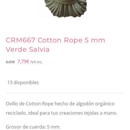
CRM667 Cotton Rope 5 mm
Verde Salvia
El
El
7,79
€
8,65
€
IVA inc.
precio
precio
original
actual
13 disponibles
era:
es:
8,65€.
7,79€.
Ovillo de Cotton Rope hecho de algodón orgánico
reciclado, ideal para tus creaciones tejidas a mano.
Grosor de cuerda: 5 mm.