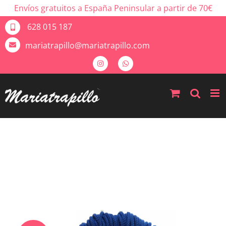
Envíos gratuitos a España Peninsular a partir de 70€
628 015 187
mariatrapillo@mariatrapillo.com