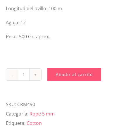
Longitud del ovillo: 100 m.
Aguja: 12
Peso: 500 Gr. aprox.
Añadir al carrito
CRM490
Cotton
Rope
SKU:
CRM490
5
Categoría:
Rope 5 mm
mm
Etiqueta:
Cotton
Azul