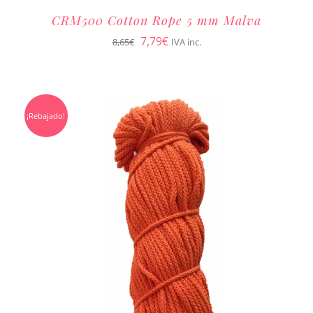
CRM500 Cotton Rope 5 mm Malva
El
El
7,79
€
8,65
€
IVA inc.
precio
precio
original
actual
era:
es:
¡Rebajado!
8,65€.
7,79€.