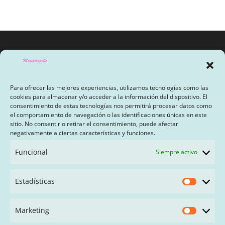
Para ofrecer las mejores experiencias, utilizamos tecnologías como las
cookies para almacenar y/o acceder a la información del dispositivo. El
consentimiento de estas tecnologías nos permitirá procesar datos como
el comportamiento de navegación o las identificaciones únicas en este
sitio. No consentir o retirar el consentimiento, puede afectar
AVISO LEGAL Y POLÍTICA DE PRIVACIDAD
negativamente a ciertas características y funciones.
PAGO CON SEQURA
Funcional
Siempre activo
TÉRMINOS Y CONDICIONES
Estadísticas
Estadís
FAQ
Marketing
Market