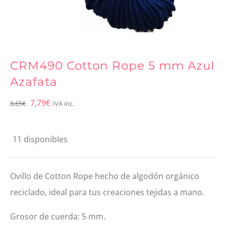
CRM490 Cotton Rope 5 mm Azul
Azafata
El
El
7,79
€
8,65
€
IVA inc.
precio
precio
original
actual
11 disponibles
era:
es:
8,65€.
7,79€.
Ovillo de Cotton Rope hecho de algodón orgánico
reciclado, ideal para tus creaciones tejidas a mano.
Grosor de cuerda: 5 mm.