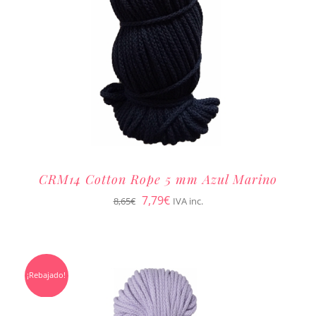
CRM14 Cotton Rope 5 mm Azul Marino
El
El
7,79
€
8,65
€
IVA inc.
precio
precio
original
actual
era:
es:
¡Rebajado!
8,65€.
7,79€.