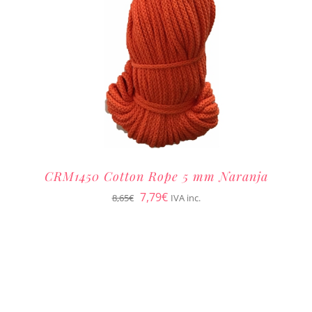
CRM1450 Cotton Rope 5 mm Naranja
El
El
7,79
€
8,65
€
IVA inc.
precio
precio
original
actual
era:
es:
8,65€.
7,79€.