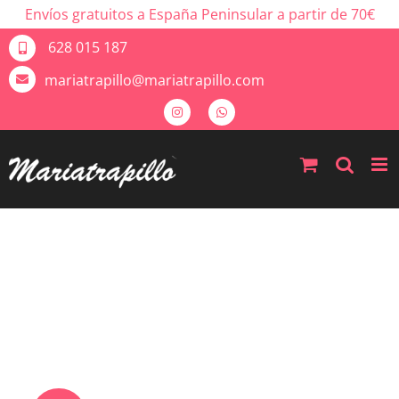
Envíos gratuitos a España Peninsular a partir de 70€
628 015 187
mariatrapillo@mariatrapillo.com