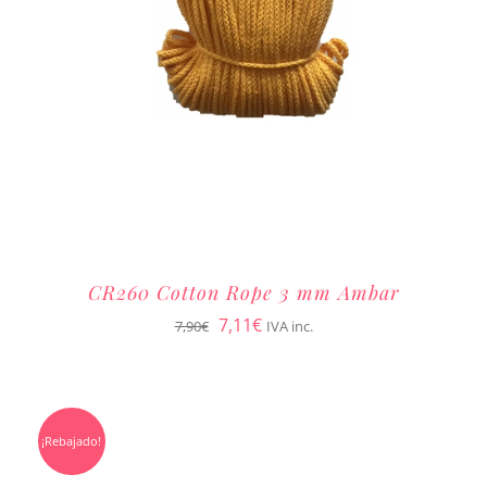
CR260 Cotton Rope 3 mm Ambar
El
El
7,11
€
7,90
€
IVA inc.
precio
precio
original
actual
era:
es:
¡Rebajado!
7,90€.
7,11€.