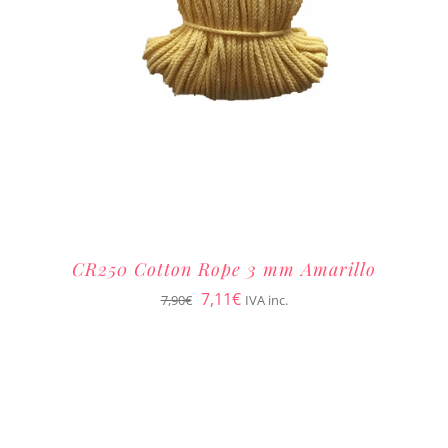
CR250 Cotton Rope 3 mm Amarillo
El
El
7,11
€
7,90
€
IVA inc.
precio
precio
original
actual
era:
es:
7,90€.
7,11€.