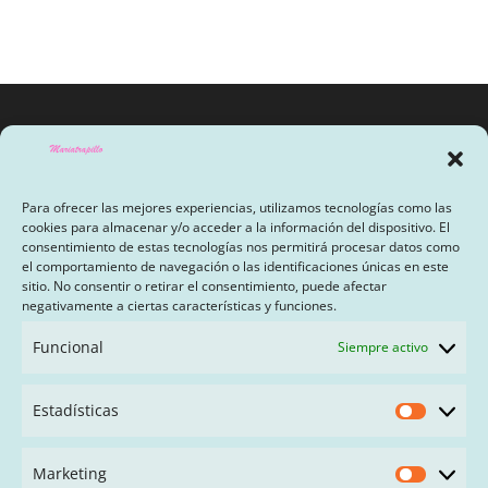
Para ofrecer las mejores experiencias, utilizamos tecnologías como las
cookies para almacenar y/o acceder a la información del dispositivo. El
consentimiento de estas tecnologías nos permitirá procesar datos como
el comportamiento de navegación o las identificaciones únicas en este
sitio. No consentir o retirar el consentimiento, puede afectar
AVISO LEGAL Y POLÍTICA DE PRIVACIDAD
negativamente a ciertas características y funciones.
PAGO CON SEQURA
Funcional
Siempre activo
TÉRMINOS Y CONDICIONES
Estadísticas
Estadís
FAQ
Marketing