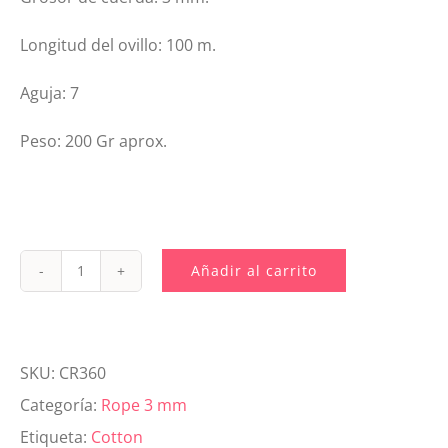
Longitud del ovillo: 100 m.
Aguja: 7
Peso: 200 Gr aprox.
Añadir al carrito
CR360
Cotton
Rope
SKU:
CR360
3
Categoría:
Rope 3 mm
mm
Etiqueta:
Cotton
Rosa