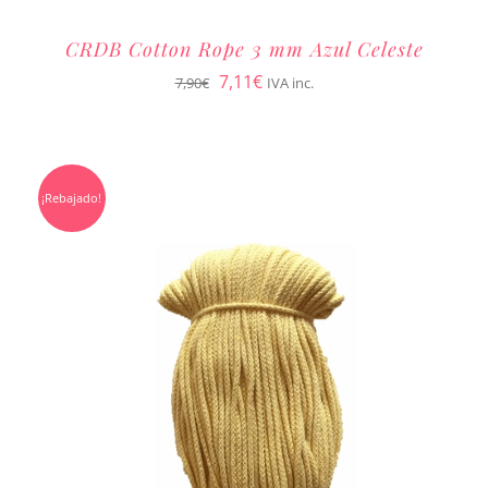
CRDB Cotton Rope 3 mm Azul Celeste
El
El
7,11
€
7,90
€
IVA inc.
precio
precio
original
actual
era:
es:
¡Rebajado!
7,90€.
7,11€.