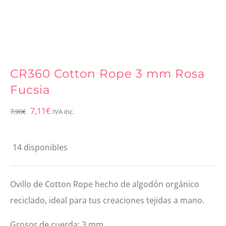
CR360 Cotton Rope 3 mm Rosa
Fucsia
El
El
7,11
€
7,90
€
IVA inc.
precio
precio
original
actual
14 disponibles
era:
es:
7,90€.
7,11€.
Ovillo de Cotton Rope hecho de algodón orgánico
reciclado, ideal para tus creaciones tejidas a mano.
Grosor de cuerda: 3 mm.