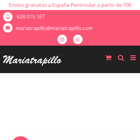
Envíos gratuitos a España Peninsular a partir de 70€
628 015 187
mariatrapillo@mariatrapillo.com