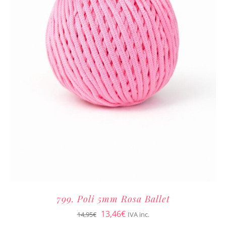
799. Poli 5mm Rosa Ballet
El
El
13,46
€
14,95
€
IVA inc.