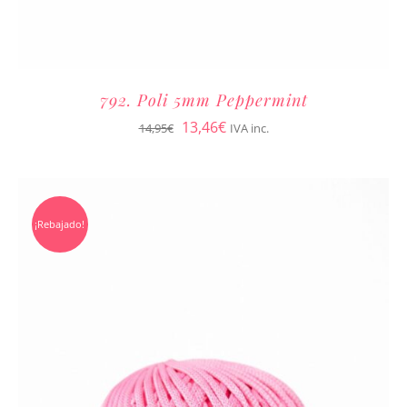
792. Poli 5mm Peppermint
El
El
13,46
€
14,95
€
IVA inc.
precio
precio
original
actual
era:
es:
¡Rebajado!
14,95€.
13,46€.