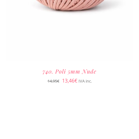
740. Poli 5mm Nude
El
El
13,46
€
14,95
€
IVA inc.
precio
precio
original
actual
era:
es:
14,95€.
13,46€.