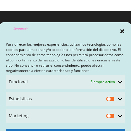
Para ofrecer las mejores experiencias, utilizamos tecnologías como las
cookies para almacenar y/o acceder a la información del dispositivo. El
consentimiento de estas tecnologías nos permitirá procesar datos como
el comportamiento de navegación o las identificaciones únicas en este
sitio. No consentir o retirar el consentimiento, puede afectar
AVISO LEGAL Y POLÍTICA DE PRIVACIDAD
negativamente a ciertas características y funciones.
PAGO CON SEQURA
Funcional
Siempre activo
TÉRMINOS Y CONDICIONES
Estadísticas
Estadís
FAQ
Marketing
Market