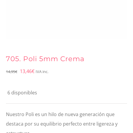
705. Poli 5mm Crema
El
El
13,46
€
14,95
€
IVA inc.
precio
precio
original
actual
6 disponibles
era:
es:
14,95€.
13,46€.
Nuestro Poli es un hilo de nueva generación que
destaca por su equilibrio perfecto entre ligereza y