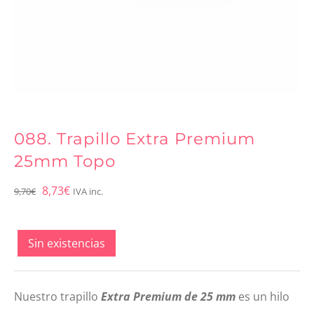
088. Trapillo Extra Premium
25mm Topo
El
El
8,73
€
9,70
€
IVA inc.
precio
precio
original
actual
Sin existencias
era:
es:
9,70€.
8,73€.
Nuestro trapillo
Extra Premium de 25 mm
es un hilo