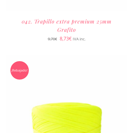
042. Trapillo extra premium 25mm
Grafito
El
El
8,73
€
9,70
€
IVA inc.
precio
precio
original
actual
era:
es:
¡Rebajado!
9,70€.
8,73€.