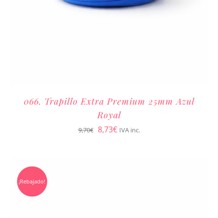
066. Trapillo Extra Premium 25mm Azul
Royal
El
El
8,73
€
9,70
€
IVA inc.
precio
precio
original
actual
era:
es:
¡Rebajado!
9,70€.
8,73€.