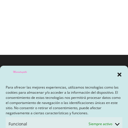
original
actual
era:
es:
9,70€.
8,73€.
Para ofrecer las mejores experiencias, utilizamos tecnologías como las
cookies para almacenar y/o acceder a la información del dispositivo. El
consentimiento de estas tecnologías nos permitirá procesar datos como
el comportamiento de navegación o las identificaciones únicas en este
sitio. No consentir o retirar el consentimiento, puede afectar
AVISO LEGAL Y POLÍTICA DE PRIVACIDAD
negativamente a ciertas características y funciones.
PAGO CON SEQURA
Funcional
Siempre activo