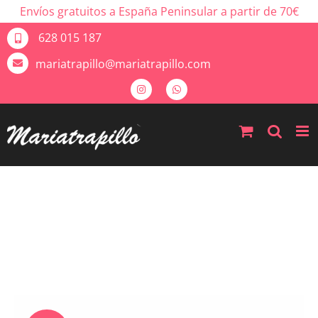
Envíos gratuitos a España Peninsular a partir de 70€
628 015 187
mariatrapillo@mariatrapillo.com