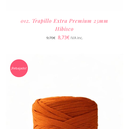
012. Trapillo Extra Premium 25mm
Hibisco
El
El
8,73
€
9,70
€
IVA inc.
precio
precio
original
actual
era:
es:
¡Rebajado!
9,70€.
8,73€.