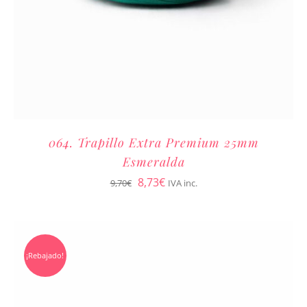
064. Trapillo Extra Premium 25mm
Esmeralda
El
El
8,73
€
9,70
€
IVA inc.
precio
precio
original
actual
era:
es:
¡Rebajado!
9,70€.
8,73€.