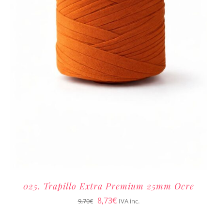
025. Trapillo Extra Premium 25mm Ocre
El
El
8,73
€
9,70
€
IVA inc.
precio
precio