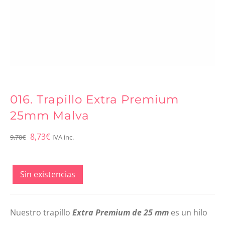
016. Trapillo Extra Premium
25mm Malva
El
El
8,73
€
9,70
€
IVA inc.
precio
precio
original
actual
Sin existencias
era:
es:
9,70€.
8,73€.
Nuestro trapillo
Extra Premium de 25 mm
es un hilo