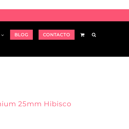
BLOG
CONTACTO
remium 25mm Hibisco