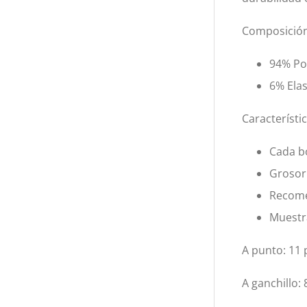
Composición
94% Pol
6% Ela
Característi
Cada bo
Grosor
Recome
Muestra
A punto: 11 
A ganchillo: 