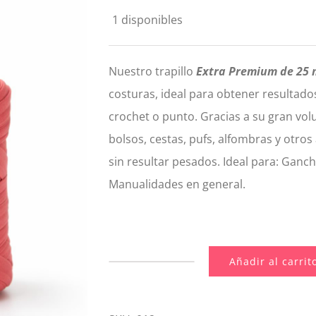
original
actual
1 disponibles
era:
es:
9,70€.
8,73€.
Nuestro trapillo
Extra Premium de 25
costuras, ideal para obtener resultado
crochet o punto. Gracias a su gran vol
bolsos, cestas, pufs, alfombras y otro
sin resultar pesados. Ideal para: Ganchi
Manualidades en general.
Añadir al carrit
012.
Trapillo