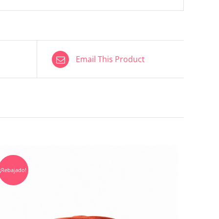
Email This Product
¡Rebajado!