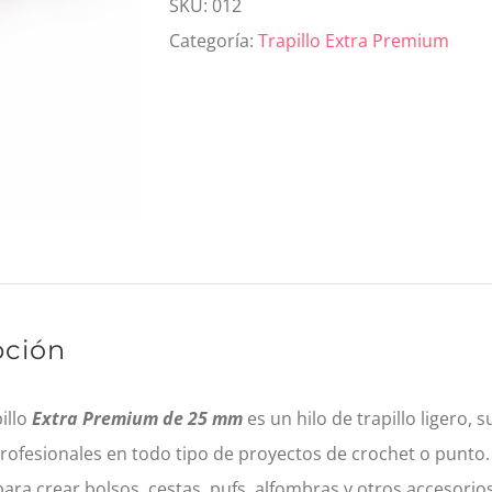
Extra
SKU:
012
Premium
Categoría:
Trapillo Extra Premium
25mm
Hibisco
cantidad
pción
illo
Extra Premium de 25 mm
es un hilo de trapillo ligero, 
rofesionales en todo tipo de proyectos de crochet o punto.
para crear bolsos, cestas, pufs, alfombras y otros accesorio