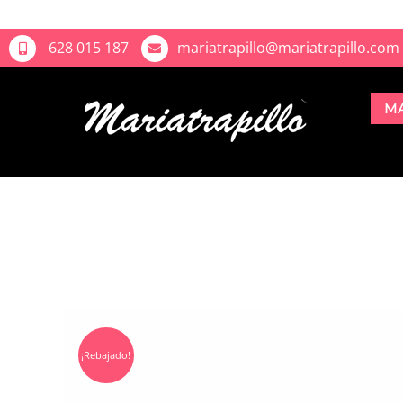
628 015 187
mariatrapillo@mariatrapillo.com
M
¡Rebajado!