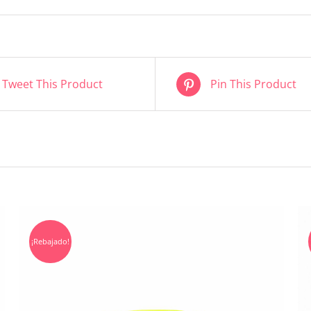
Tweet This Product
Pin This Product
¡Rebajado!