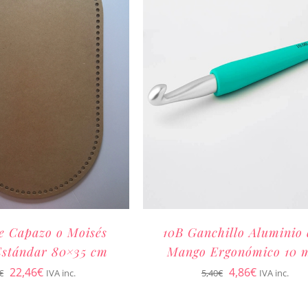
10B Ganchillo Aluminio
e Capazo o Moisés
Mango Ergonómico 10
stándar 80×35 cm
El
El
El
El
4,86
€
22,46
€
5,40
€
IVA inc.
€
IVA inc.
precio
precio
precio
precio