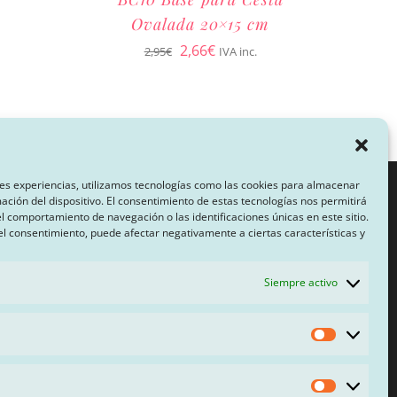
Ovalada 20×15 cm
El
El
2,66
€
2,95
€
IVA inc.
precio
precio
original
actual
era:
es:
1
2
3
2,95€.
2,66€.
es experiencias, utilizamos tecnologías como las cookies para almacenar
mación del dispositivo. El consentimiento de estas tecnologías nos permitirá
 comportamiento de navegación o las identificaciones únicas en este sitio.
CA DE PRIVACIDAD
 el consentimiento, puede afectar negativamente a ciertas características y
Siempre activo
ONES
Estadísti