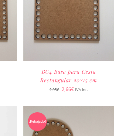
BC4 Base para Cesta
Rectangular 20×15 cm
El
El
2,66
€
2,95
€
IVA inc.
precio
precio
original
actual
era:
es:
¡Rebajado!
2,95€.
2,66€.