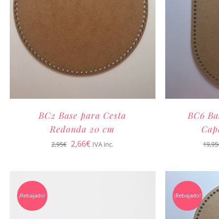
BC2 Base para Cesta
BC6 Ba
Redonda 20 cm
Cap
El
El
2,66
€
2,95
€
IVA inc.
19,95
precio
precio
original
actual
era:
es:
¡Rebajado!
¡Rebajado!
2,95€.
2,66€.