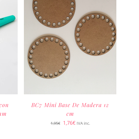
 con
BC7 Mini Base De Madera 12
 mm
cm
El
El
1,76
€
1,95
€
IVA inc.
precio
precio