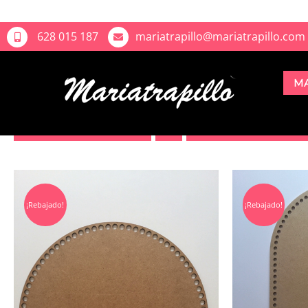
628 015 187
mariatrapillo@mariatrapillo.com
M
Sort by
Popularity
Show
12 Products
¡Rebajado!
¡Rebajado!