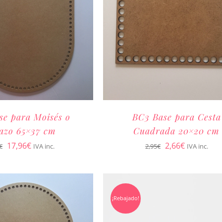
se para Moisés o
BC3 Base para Cesta
azo 65×37 cm
Cuadrada 20×20 cm
El
El
El
El
17,96
€
2,66
€
€
IVA inc.
2,95
€
IVA inc.
precio
precio
precio
precio
original
actual
original
actual
era:
es:
era:
es:
¡Rebajado!
19,95€.
17,96€.
2,95€.
2,66€.