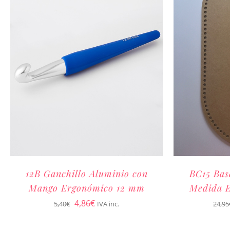
12B Ganchillo Aluminio con
BC15 Bas
Mango Ergonómico 12 mm
Medida E
El
El
4,86
€
5,40
€
IVA inc.
24,95
precio
precio