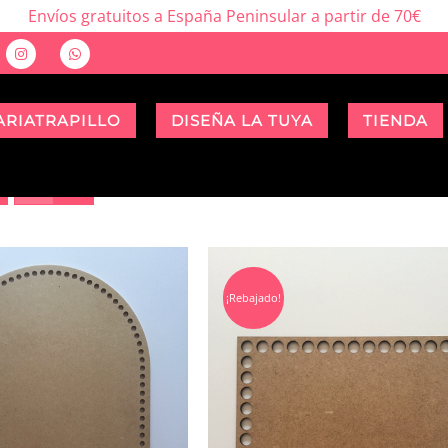
Envíos gratuitos a España Peninsular a partir de 70€
ARIATRAPILLO
DISEÑA LA TUYA
TIENDA
¡Rebajado!